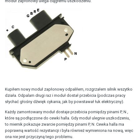
moduł zapłonowy ulega ciągłemu uszkodzeniu.
Kupiłem nowy moduł zapłonowy odpaliłem, rozgrzałem silnik wszytko
działa. Odpalam drugi raz i moduł dostał przebicia (podczas pracy
słychać głośny dźwięk cykania, jak by powstawał łuk elektryczny).
Każdy zamontowany moduł dostaje przebicia pomiędzy pinami P, N ,
które są podłączone do cewki halla. Gdy moduł ulegnie uszkodzeniu,
to miernik pokazuje zwarcie pomiędzy pinami P, N. Cewka halla ma
poprawną wartość rezystancji i była również wymieniona na nową, więc
ona nie jest przyczyną tego problemu.