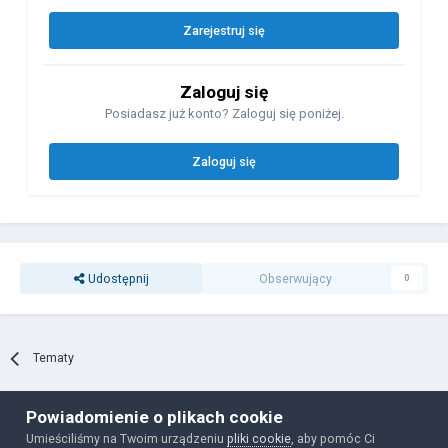
Zarejestruj się
Zaloguj się
Posiadasz już konto? Zaloguj się poniżej.
Zaloguj się
Udostępnij
Obserwujący
0
Tematy
Powiadomienie o plikach cookie
Polityka prywatności
Ciasteczka
Umieściliśmy na Twoim urządzeniu
pliki cookie
, aby pomóc Ci
Powered by Invision Community