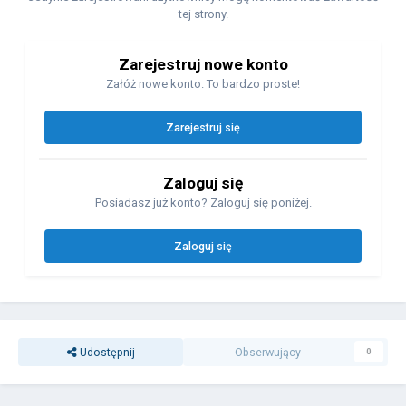
tej strony.
Zarejestruj nowe konto
Załóż nowe konto. To bardzo proste!
Zarejestruj się
Zaloguj się
Posiadasz już konto? Zaloguj się poniżej.
Zaloguj się
Udostępnij
Obserwujący
0