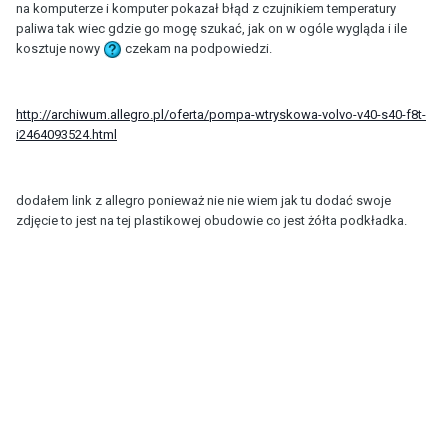
na komputerze i komputer pokazał błąd z czujnikiem temperatury
paliwa tak wiec gdzie go mogę szukać, jak on w ogóle wygląda i ile
kosztuje nowy
czekam na podpowiedzi.
http://archiwum.allegro.pl/oferta/pompa-wtryskowa-volvo-v40-s40-f8t-
i2464093524.html
dodałem link z allegro ponieważ nie nie wiem jak tu dodać swoje
zdjęcie to jest na tej plastikowej obudowie co jest żółta podkładka.