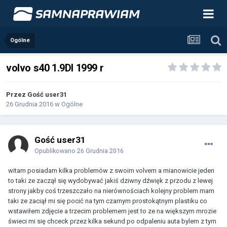
Ogólne
volvo s40 1.9DI 1999 r
Przez Gość user31
26 Grudnia 2016
w
Ogólne
Gość user31
Opublikowano
26 Grudnia 2016
witam posiadam kilka problemów z swoim volvem a mianowicie jeden
to taki ze zaczął się wydobywać jakiś dziwny dźwięk z przodu z lewej
strony jakby coś trzeszczało na nierównościach kolejny problem mam
taki ze zaciął mi się pocić na tym czarnym prostokątnym plastiku co
wstawiłem zdjęcie a trzecim problemem jest to ze na większym mrozie
świeci mi się chceck przez kilka sekund po odpaleniu auta bylem z tym