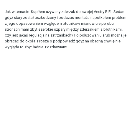
Jak w temacie. Kupiłem używany zderzak do swojej Vectry B FL Sedan
gdyż stary został uszkodzony i podczas montażu napotkałem problem
z jego dopasowaniem względem błotników mianowicie po obu
stronach mam zbyt szerokie szpary między zderzakiem a błotnikami.
Czy jest jakaś regulacja na zatrzaskach? Po poluzowaniu śrub można je
obracać do okoła. Proszę o podpowiedź gdyż na obecną chwilę nie
wygląda to zbyt ładnie. Pozdrawiam!