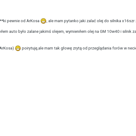
 ***ki pewnie od ArKosa
, ale mam pytanko jaki zalać olej do silnika x16s
łem auto było zalane jakimś olejem, wymieniłem olej na GM 10w40 i silnik zac
(ArKosa)
poirytuję,ale mam tak głowę zrytą od przeglądania forów w necie