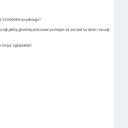
zr z 330000km przebiegu?
zął jakby głośniej pracować pomijam że sie ulał na disie i zaczął
 że już zgłupiałem.