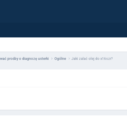
wać prośby o diagnozę usterki
Ogólne
Jaki zalać olej do x16szr?