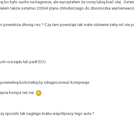
j bo było sucho na bagnecie, ale wyczytałem że corsy lubią brać olej . Osta
Dolałem także ostatnio 200ml płynu chłodniczego do zbiorniczka wyrównawc
 powietrza dłonią i nic ? Czy tam powstaje tak małe ciśnienie żeby nić nie
uch rozrządu lub padł ECU.
dpowiednią końcówką by zdiagnozować kompresje.
ięcia kompa też nie.
czy sposób tak nagłego braku współpracy tego auta ?