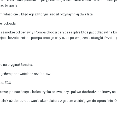
ać to gasła.
właścicielu błąd egr z którym jeździł przynajmniej dwa lata.
zer odpada.
 i są mokre od benzyny. Pompa chodzi cały czas gdyż ktoś ją podłączył na k
ce bezpiecznika - pompa pracuje cały czas po włączeniu stacyjki. Przebieg
u na oryginał Boscha.
ręciłem ponownie bez rezultatów.
rie, ECU
kowej po naciśnięciu bolca tryska paliwo, czyli paliwo dochodzi do listwy n
silnik aż do rozładowania akumulatora z gazem wciśniętym do oporu i nic.