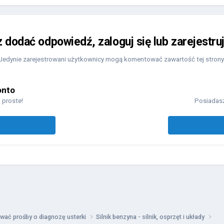
z dodać odpowiedź, zaloguj się lub zarejestru
Jedynie zarejestrowani użytkownicy mogą komentować zawartość tej strony
onto
 proste!
Posiadasz
wać prośby o diagnozę usterki
Silnik benzyna - silnik, osprzęt i układy