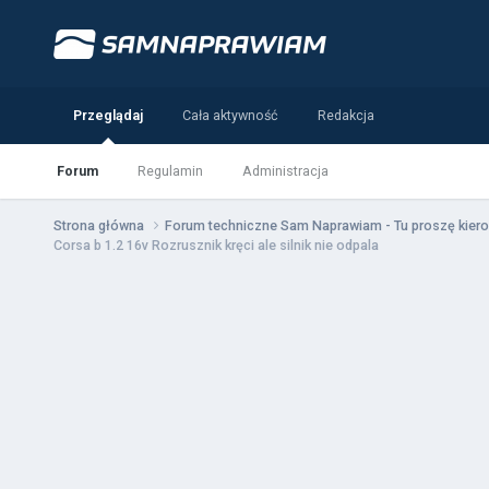
Przeglądaj
Cała aktywność
Redakcja
Forum
Regulamin
Administracja
Strona główna
Forum techniczne Sam Naprawiam - Tu proszę kiero
Corsa b 1.2 16v Rozrusznik kręci ale silnik nie odpala