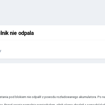
lnik nie odpala
y
ania pod blokiem nie odpalił z powodu rozładowanego akumulatora. Po nała
 Przed awarią normalnie przyjechałem, silnik równo chodził a samochód pł