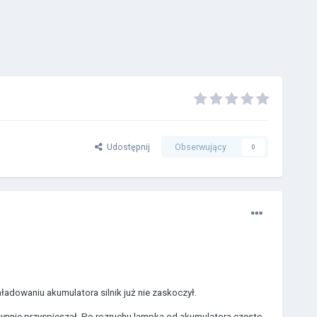
Udostępnij
Obserwujący
0
dowaniu akumulatora silnik już nie zaskoczył.
ynnie przyspieszał. Po rozruchu lampka od akumulatora często