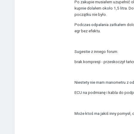
Po zakupie musiałem uzupełnić ole
kupnie dolałem około 1,5 litra. 
początku nie było.
Podczas odpalania zatkałem dolot
egr bez efektu.
Sugestie z innego forum:
brak kompresji - przeskoczył łańc
Niestety nie mam manometru z o
ECU na podmianę i kabla do podp
Może ktoś ma jakiś inny pomysł, 