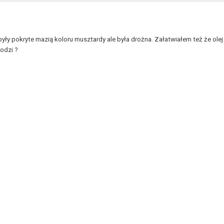
i były pokryte mazią koloru musztardy ale była drożna. Załatwiałem też że ole
odzi ?