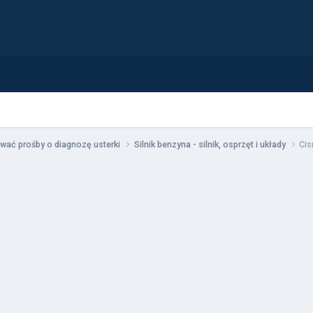
wać prośby o diagnozę usterki
Silnik benzyna - silnik, osprzęt i układy
Cis