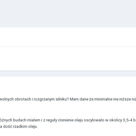
 wolnych obrotach i rozgrzanym silniku? Mam dane że minimalne nie niższe ni
óżnych budach miałem i z reguły cisnienie oleju oscylowało w okolicy 3,5-4 b
a dość rzadkim oleju.