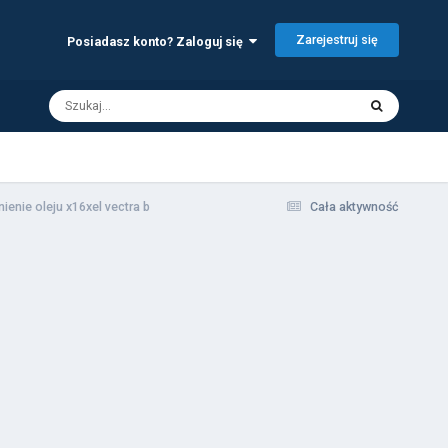
Zarejestruj się
Posiadasz konto? Zaloguj się
nienie oleju x16xel vectra b
Cała aktywność