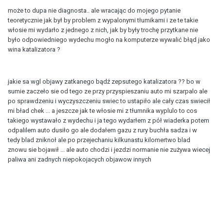
może to dupa nie diagnosta.. ale wracając do mojego pytanie
teoretycznie jak był by problem z wypalonymi tłumikami i ze te takie
włosie mi wydarło z jednego z nich, jak by były trochę przytkane nie
było odpowiedniego wydechu mogło na komputerze wywalić błąd jako
wina katalizatora ?
jakie sa wgl objawy zatkanego bądź zepsutego katalizatora ?? bo w
sumie zaczeło sie od tego ze przy przyspieszaniu auto mi szarpalo ale
po sprawdzeniu i wyczyszczeniu swiec to ustapiło ale cały czas swiecił
mi bład chek ... a jeszcze jak te włosie mi z tłumnika wyplulo to cos
takiego wystawało z wydechu i ja tego wydarłem z pół wiaderka potem
odpalilem auto dusiło go ale dodałem gazu z rury buchła sadza i w
tedy blad zniknoł ale po przejechaniu kilkunastu kilomertwo blad
znowu sie bojawił ... ale auto chodzi i jezdzi normanie nie zużywa wiecej
paliwa ani zadnych niepokojacych objawow innych