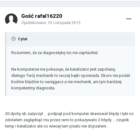
Gość rafal16220
Opublikowano
19 Listopada 2015
Cytat
Rozumiem, że za diagnostykę nic nie zapłaciłeś.
Na komputerze nie pokazuje, że katalizator jest zapchany,
dlatego Twój mechanik to raczej bajki opowiada. Skoro nie podał
kodów błędów to naciągacz a nie mechanik, ani tym bardziej
kompetentny diagnosta.
20 dychy sb zażyczył ... podpiął pod komputer skasował błędy i tyle co
zdołałem zaglądnąć mu przez rami to pokazywało 2 błędy ... czujnik
temp i katalizator ale co wiecej tam pisalo nie dojrzałem..