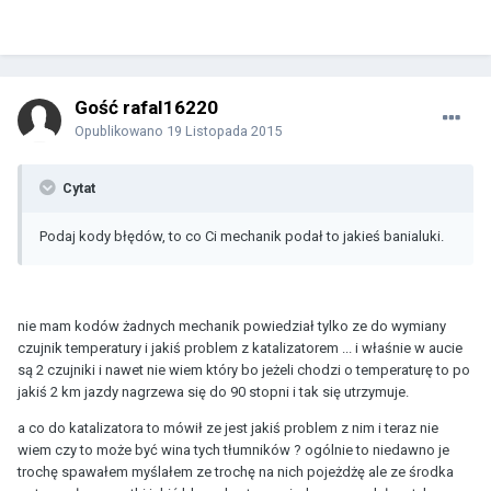
Gość rafal16220
Opublikowano
19 Listopada 2015
Cytat
Podaj kody błędów, to co Ci mechanik podał to jakieś banialuki.
nie mam kodów żadnych mechanik powiedział tylko ze do wymiany
czujnik temperatury i jakiś problem z katalizatorem ... i właśnie w aucie
są 2 czujniki i nawet nie wiem który bo jeżeli chodzi o temperaturę to po
jakiś 2 km jazdy nagrzewa się do 90 stopni i tak się utrzymuje.
a co do katalizatora to mówił ze jest jakiś problem z nim i teraz nie
wiem czy to może być wina tych tłumników ? ogólnie to niedawno je
trochę spawałem myślałem ze trochę na nich pojeżdżę ale ze środka