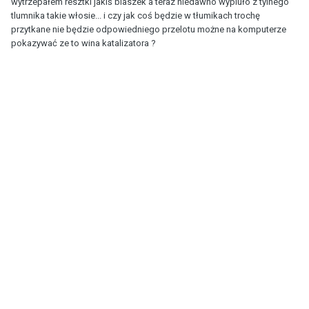
wytrzepałem resztki jakiś blaszek a teraz niedawno wypluło z tylnego
tlumnika takie włosie... i czy jak coś będzie w tłumikach trochę
przytkane nie będzie odpowiedniego przelotu możne na komputerze
pokazywać ze to wina katalizatora ?