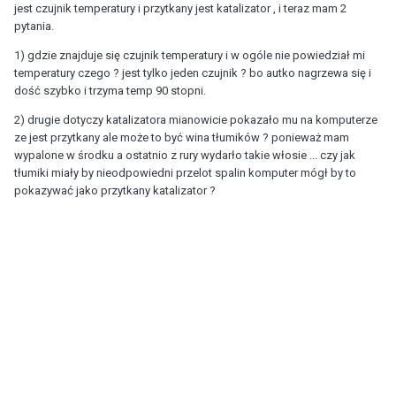
jest czujnik temperatury i przytkany jest katalizator , i teraz mam 2
pytania.
1) gdzie znajduje się czujnik temperatury i w ogóle nie powiedział mi
temperatury czego ? jest tylko jeden czujnik ? bo autko nagrzewa się i
dość szybko i trzyma temp 90 stopni.
2) drugie dotyczy katalizatora mianowicie pokazało mu na komputerze
ze jest przytkany ale może to być wina tłumików ? ponieważ mam
wypalone w środku a ostatnio z rury wydarło takie włosie ... czy jak
tłumiki miały by nieodpowiedni przelot spalin komputer mógł by to
pokazywać jako przytkany katalizator ?