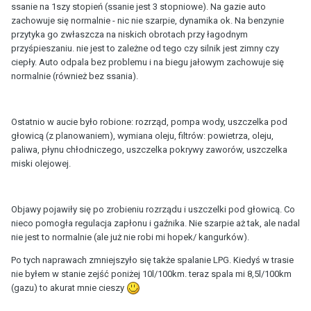
ssanie na 1szy stopień (ssanie jest 3 stopniowe). Na gazie auto
zachowuje się normalnie - nic nie szarpie, dynamika ok. Na benzynie
przytyka go zwłaszcza na niskich obrotach przy łagodnym
przyśpieszaniu. nie jest to zależne od tego czy silnik jest zimny czy
ciepły. Auto odpala bez problemu i na biegu jałowym zachowuje się
normalnie (również bez ssania).
Ostatnio w aucie było robione: rozrząd, pompa wody, uszczelka pod
głowicą (z planowaniem), wymiana oleju, filtrów: powietrza, oleju,
paliwa, płynu chłodniczego, uszczelka pokrywy zaworów, uszczelka
miski olejowej.
Objawy pojawiły się po zrobieniu rozrządu i uszczelki pod głowicą. Co
nieco pomogła regulacja zapłonu i gaźnika. Nie szarpie aż tak, ale nadal
nie jest to normalnie (ale już nie robi mi hopek/ kangurków).
Po tych naprawach zmniejszyło się także spalanie LPG. Kiedyś w trasie
nie byłem w stanie zejść poniżej 10l/100km. teraz spala mi 8,5l/100km
(gazu) to akurat mnie cieszy