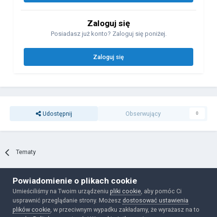
Zaloguj się
Posiadasz już konto? Zaloguj się poniżej.
Zaloguj się
Udostępnij
Obserwujący
0
Tematy
Powiadomienie o plikach cookie
Polityka prywatności
Ciasteczka
Umieściliśmy na Twoim urządzeniu
pliki cookie
, aby pomóc Ci
Powered by Invision Community
usprawnić przeglądanie strony. Możesz
dostosować ustawienia
plików cookie
, w przeciwnym wypadku zakładamy, że wyrażasz na to