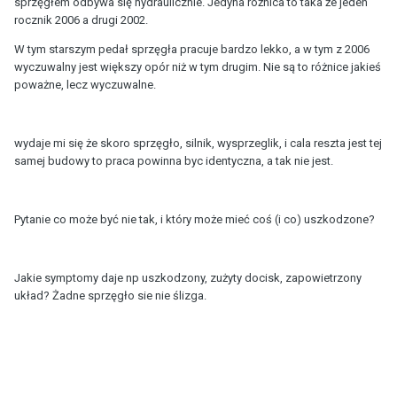
sprzęgłem odbywa się hydraulicznie. Jedyna różnica to taka że jeden
rocznik 2006 a drugi 2002.
W tym starszym pedał sprzęgła pracuje bardzo lekko, a w tym z 2006
wyczuwalny jest większy opór niż w tym drugim. Nie są to różnice jakieś
poważne, lecz wyczuwalne.
wydaje mi się że skoro sprzęgło, silnik, wysprzeglik, i cala reszta jest tej
samej budowy to praca powinna byc identyczna, a tak nie jest.
Pytanie co może być nie tak, i który może mieć coś (i co) uszkodzone?
Jakie symptomy daje np uszkodzony, zużyty docisk, zapowietrzony
układ? Żadne sprzęgło sie nie ślizga.