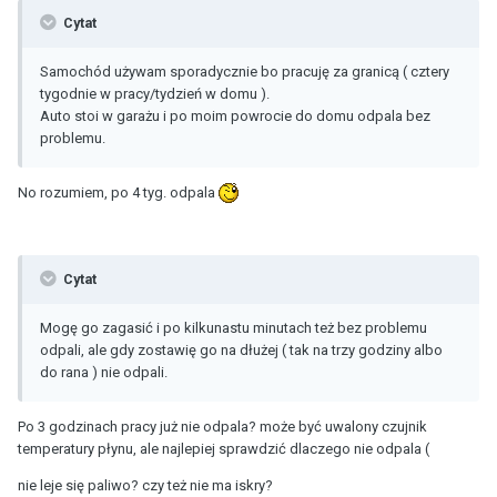
Cytat
Samochód używam sporadycznie bo pracuję za granicą ( cztery
tygodnie w pracy/tydzień w domu ).
Auto stoi w garażu i po moim powrocie do domu odpala bez
problemu.
No rozumiem, po 4 tyg. odpala
Cytat
Mogę go zagasić i po kilkunastu minutach też bez problemu
odpali, ale gdy zostawię go na dłużej ( tak na trzy godziny albo
do rana ) nie odpali.
Po 3 godzinach pracy już nie odpala? może być uwalony czujnik
temperatury płynu, ale najlepiej sprawdzić dlaczego nie odpala (
nie leje się paliwo? czy też nie ma iskry?