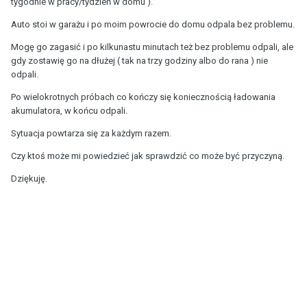
tygodnie w pracy/tydzień w domu ).
Auto stoi w garażu i po moim powrocie do domu odpala bez problemu.
Mogę go zagasić i po kilkunastu minutach też bez problemu odpali, ale
gdy zostawię go na dłużej ( tak na trzy godziny albo do rana ) nie
odpali.
Po wielokrotnych próbach co kończy się koniecznością ładowania
akumulatora, w końcu odpali.
Sytuacja powtarza się za każdym razem.
Czy ktoś może mi powiedzieć jak sprawdzić co może być przyczyną.
Dziękuję.