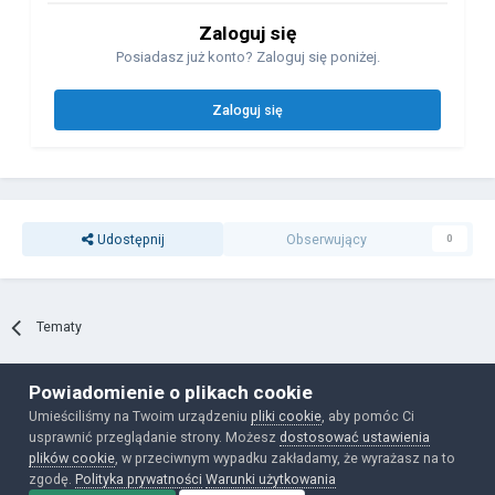
Zaloguj się
Posiadasz już konto? Zaloguj się poniżej.
Zaloguj się
Udostępnij
Obserwujący
0
Tematy
Powiadomienie o plikach cookie
Polityka prywatności
Ciasteczka
Umieściliśmy na Twoim urządzeniu
pliki cookie
, aby pomóc Ci
Powered by Invision Community
usprawnić przeglądanie strony. Możesz
dostosować ustawienia
plików cookie
, w przeciwnym wypadku zakładamy, że wyrażasz na to
zgodę.
Polityka prywatności
Warunki użytkowania