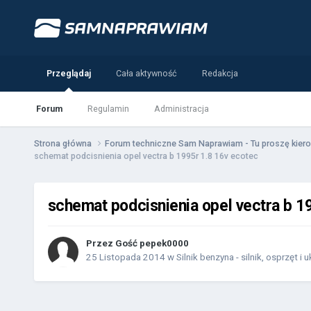
Przeglądaj
Cała aktywność
Redakcja
Forum
Regulamin
Administracja
Strona główna
Forum techniczne Sam Naprawiam - Tu proszę kiero
schemat podcisnienia opel vectra b 1995r 1.8 16v ecotec
schemat podcisnienia opel vectra b 1
Przez Gość pepek0000
25 Listopada 2014
w
Silnik benzyna - silnik, osprzęt i 