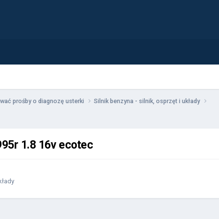
wać prośby o diagnozę usterki
Silnik benzyna - silnik, osprzęt i układy
995r 1.8 16v ecotec
układy