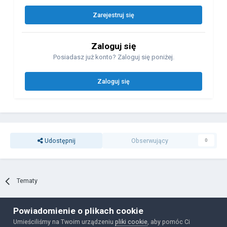
Zarejestruj się
Zaloguj się
Posiadasz już konto? Zaloguj się poniżej.
Zaloguj się
Udostępnij
Obserwujący
0
Tematy
Powiadomienie o plikach cookie
Polityka prywatności
Ciasteczka
Umieściliśmy na Twoim urządzeniu
pliki cookie
, aby pomóc Ci
Powered by Invision Community