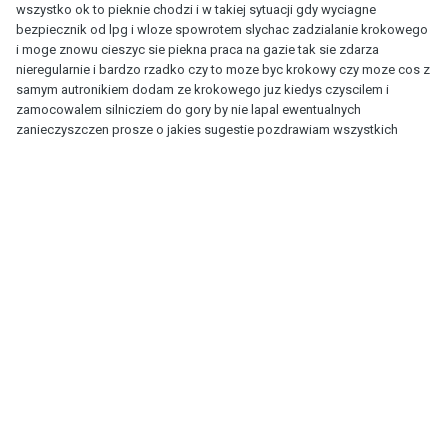
wszystko ok to pieknie chodzi i w takiej sytuacji gdy wyciagne
bezpiecznik od lpg i wloze spowrotem slychac zadzialanie krokowego
i moge znowu cieszyc sie piekna praca na gazie tak sie zdarza
nieregularnie i bardzo rzadko czy to moze byc krokowy czy moze cos z
samym autronikiem dodam ze krokowego juz kiedys czyscilem i
zamocowalem silnicziem do gory by nie lapal ewentualnych
zanieczyszczen prosze o jakies sugestie pozdrawiam wszystkich