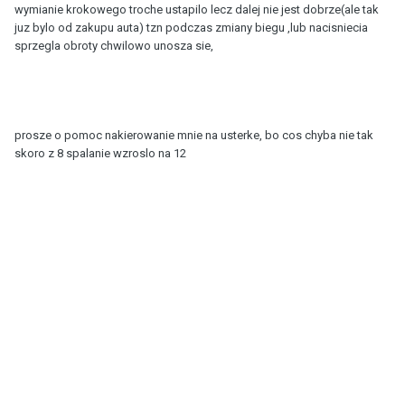
wymianie krokowego troche ustapilo lecz dalej nie jest dobrze(ale tak
juz bylo od zakupu auta) tzn podczas zmiany biegu ,lub nacisniecia
sprzegla obroty chwilowo unosza sie,
prosze o pomoc nakierowanie mnie na usterke, bo cos chyba nie tak
skoro z 8 spalanie wzroslo na 12