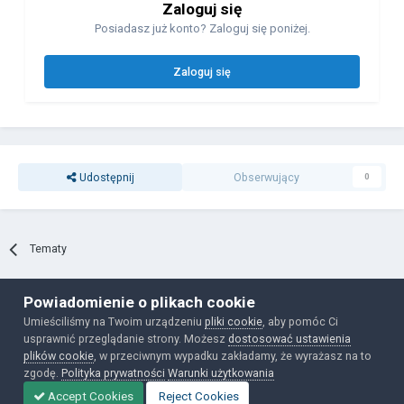
Zaloguj się
Posiadasz już konto? Zaloguj się poniżej.
Zaloguj się
Udostępnij
Obserwujący
0
Tematy
Powiadomienie o plikach cookie
Polityka prywatności
Ciasteczka
Umieściliśmy na Twoim urządzeniu
pliki cookie
, aby pomóc Ci
Powered by Invision Community
usprawnić przeglądanie strony. Możesz
dostosować ustawienia
plików cookie
, w przeciwnym wypadku zakładamy, że wyrażasz na to
zgodę.
Polityka prywatności
Warunki użytkowania
Accept Cookies
Reject Cookies