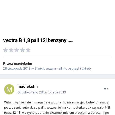
vectra B 1,8 pali 12l benzyny .....
Przez
maciekchn
28 Listopada 2013
w
Silnik benzyna - silnik, osprzęt i układy
maciekchn
Opublikowano
28 Listopada 2013
Witam wymienialem magistrale wodna musialem wyjac kolektor ssacy
po zlozeniu auto duzo pali... wczesniej na komputerku pokazywalo 7-8l
teraz 12-13l wszysto popranie zlozone, mialem problem z obrotami po