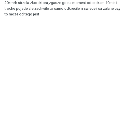
20km/h strzela zkorektora,zgasze go na moment odczekam 10min i
troche pojade ale zachwile to samo.odkrecilem swiece i sa zalane czy
to moze od tego jest