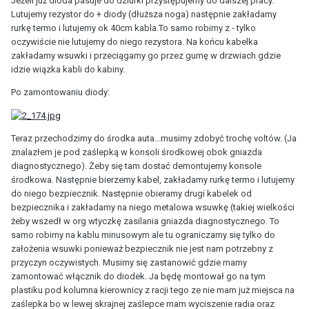
Jeżeli już dioda pasuje do dziurki przystępujemy do dalszej pracy.
Lutujemy rezystor do + diody (dłuższa noga) następnie zakładamy
rurkę termo i lutujemy ok 40cm kabla.To samo robimy z - tylko
oczywiście nie lutujemy do niego rezystora. Na końcu kabelka
zakładamy wsuwki i przeciągamy go przez gumę w drzwiach gdzie
idzie wiązka kabli do kabiny.
Po zamontowaniu diody:
Teraz przechodzimy do środka auta...musimy zdobyć trochę voltów. (Ja
znalazłem je pod zaślepką w konsoli środkowej obok gniazda
diagnostycznego). Żeby się tam dostać demontujemy konsole
środkowa. Następnie bierzemy kabel, zakładamy rurkę termo i lutujemy
do niego bezpiecznik. Następnie obieramy drugi kabelek od
bezpiecznika i zakładamy na niego metalowa wsuwkę (takiej wielkości
żeby wszedł w org wtyczkę zasilania gniazda diagnostycznego. To
samo robimy na kablu minusowym ale tu ograniczamy się tylko do
założenia wsuwki ponieważ bezpiecznik nie jest nam potrzebny z
przyczyn oczywistych. Musimy się zastanowić gdzie mamy
zamontować włącznik do diodek. Ja będę montował go na tym
plastiku pod kolumna kierownicy z racji tego ze nie mam już miejsca na
zaślepka bo w lewej skrajnej zaślepce mam wyciszenie radia oraz