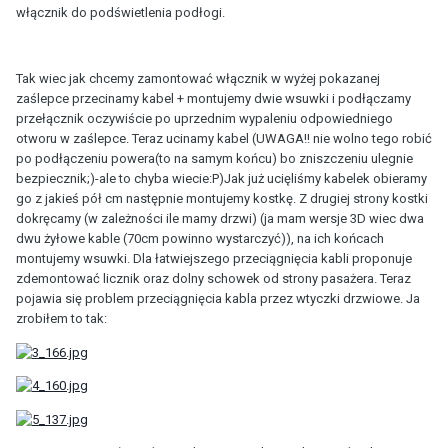
włącznik do podświetlenia podłogi.
Tak wiec jak chcemy zamontować włącznik w wyżej pokazanej
zaślepce przecinamy kabel + montujemy dwie wsuwki i podłączamy
przełącznik oczywiście po uprzednim wypaleniu odpowiedniego
otworu w zaślepce. Teraz ucinamy kabel (UWAGA!! nie wolno tego robić
po podłączeniu powera(to na samym końcu) bo zniszczeniu ulegnie
bezpiecznik;)-ale to chyba wiecie:P)Jak już ucięliśmy kabelek obieramy
go z jakieś pół cm następnie montujemy kostkę. Z drugiej strony kostki
dokręcamy (w zależności ile mamy drzwi) (ja mam wersje 3D wiec dwa
dwu żyłowe kable (70cm powinno wystarczyć)), na ich końcach
montujemy wsuwki. Dla łatwiejszego przeciągnięcia kabli proponuje
zdemontować licznik oraz dolny schowek od strony pasażera. Teraz
pojawia się problem przeciągnięcia kabla przez wtyczki drzwiowe. Ja
zrobiłem to tak: