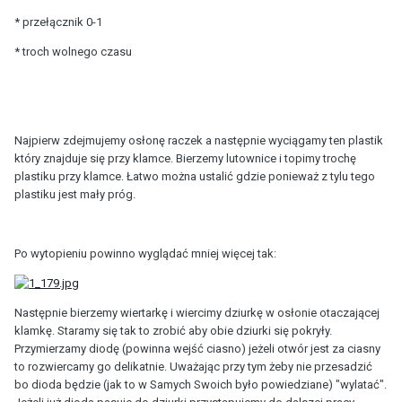
* przełącznik 0-1
* troch wolnego czasu
Najpierw zdejmujemy osłonę raczek a następnie wyciągamy ten plastik
który znajduje się przy klamce. Bierzemy lutownice i topimy trochę
plastiku przy klamce. Łatwo można ustalić gdzie ponieważ z tylu tego
plastiku jest mały próg.
Po wytopieniu powinno wyglądać mniej więcej tak:
Następnie bierzemy wiertarkę i wiercimy dziurkę w osłonie otaczającej
klamkę. Staramy się tak to zrobić aby obie dziurki się pokryły.
Przymierzamy diodę (powinna wejść ciasno) jeżeli otwór jest za ciasny
to rozwiercamy go delikatnie. Uważając przy tym żeby nie przesadzić
bo dioda będzie (jak to w Samych Swoich było powiedziane) "wylatać".