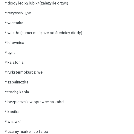
* diody led x2 lub x4(zależy ile drzwi)
* rezystorki j/w
* wiertarka
* wiertło (numer mniejsze od średnicy diody)
* lutownica
* cyna
* kalafonia
* rurki termokurczliwe
* zapalniczka
* trochę kabla
* bezpiecznik w oprawce na kabel
* kostka
* wsuwki
* czarny marker lub farba