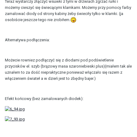
Teraz wystarczy złączyć wsuwki z tymi w drzwiach zgrzać rurki i
możemy cieszyć się świecącymi klamkami. Możemy przy pomocy farby
zamalować diody od strony kabiny żeby świeciły tylko w klamki. (ja
osobiście jeszcze tego nie zrobiłem.
Alternatywa podłączenia:
Możecie rowniez podłączyć się z diodami pod podświetlenie
przycisków el. szyb (brązowy masa szaroniebieski plus)(miałem tak ale
uznałem to za dość niepraktyczne ponieważ włączało się razem z
włączeniem świateł a w dzień jest to zbędny bajer.)
Efekt końcowy (bez zamalowanych diodek):