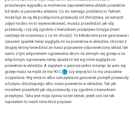
przeciwnym wypadku w momencie zapowietrzenia układu powietrze
bd stało w parowniku właśnie. Co do samego problemu to faktem
może być że są źle podłączone przewody od chłodziwa, ze samych
zdjęci trudno mi to wywnioskować, musisz prześledzić jak idą
przewody, i czy idą zgodnie z kierunkiem przepływu boryga (mam
nadzieje że rozumiesz o co mi chodzi). To kilkukrotne prze gazowanie i
zarazem spadek temp wygląda mi na powietrze w układzie, chociaż z
drugiej strony twierdzisz że masz poprawnie odpowietrzony układ, tak
samo z tym włączeniem ogrzewania skoro na zimnym się grzeje a na
włączonym ogrzewaniu temp spada to też wg mnie wygląda na
powietrze w układzie. A zapytam o jeszcze jedno mówiąc że auto się
grzeje masz na myśli że ma 90 C
czy więcej bo to ma znaczenie
oczywiście. Wg mnie to albo rzeczywiście gazownik pomylił przewody
od płynu chłodzącego albo masz powietrze w układzie. Tak jak
mówiłem prześledź jak idą przewody, czy zgodnie z kierunkiem
przepływu. Taka jest moja opinia na ten temat, jeżeli coś nie tak
napisałem to niech mnie ktoś poprawi.