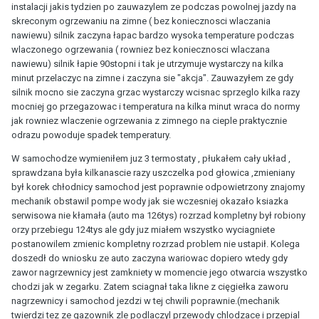
instalacji jakis tydzien po zauwazylem ze podczas powolnej jazdy na
skreconym ogrzewaniu na zimne ( bez koniecznosci wlaczania
nawiewu) silnik zaczyna łapac bardzo wysoka temperature podczas
wlaczonego ogrzewania ( rowniez bez koniecznosci wlaczana
nawiewu) silnik łapie 90stopni i tak je utrzymuje wystarczy na kilka
minut przelaczyc na zimne i zaczyna sie "akcja". Zauwazyłem ze gdy
silnik mocno sie zaczyna grzac wystarczy wcisnac sprzeglo kilka razy
mocniej go przegazowac i temperatura na kilka minut wraca do normy
jak rowniez wlaczenie ogrzewania z zimnego na cieple praktycznie
odrazu powoduje spadek temperatury.
W samochodze wymieniłem juz 3 termostaty , płukałem cały układ ,
sprawdzana była kilkanascie razy uszczelka pod głowica ,zmieniany
był korek chłodnicy samochod jest poprawnie odpowietrzony znajomy
mechanik obstawil pompe wody jak sie wczesniej okazało ksiazka
serwisowa nie kłamała (auto ma 126tys) rozrzad kompletny był robiony
orzy przebiegu 124tys ale gdy juz miałem wszystko wyciagniete
postanowilem zmienic kompletny rozrzad problem nie ustapił. Kolega
doszedł do wniosku ze auto zaczyna wariowac dopiero wtedy gdy
zawor nagrzewnicy jest zamkniety w momencie jego otwarcia wszystko
chodzi jak w zegarku. Zatem sciagnał taka likne z cięgiełka zaworu
nagrzewnicy i samochod jezdzi w tej chwili poprawnie.(mechanik
twierdzi tez ze gazownik zle podlaczyl przewody chlodzace i przepial