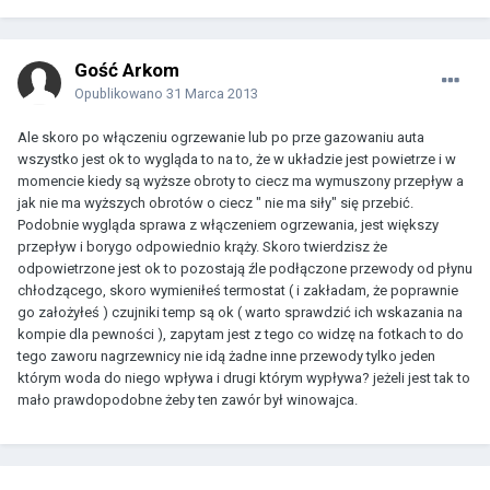
Gość Arkom
Opublikowano
31 Marca 2013
Ale skoro po włączeniu ogrzewanie lub po prze gazowaniu auta
wszystko jest ok to wygląda to na to, że w układzie jest powietrze i w
momencie kiedy są wyższe obroty to ciecz ma wymuszony przepływ a
jak nie ma wyższych obrotów o ciecz " nie ma siły" się przebić.
Podobnie wygląda sprawa z włączeniem ogrzewania, jest większy
przepływ i borygo odpowiednio krąży. Skoro twierdzisz że
odpowietrzone jest ok to pozostają źle podłączone przewody od płynu
chłodzącego, skoro wymieniłeś termostat ( i zakładam, że poprawnie
go założyłeś ) czujniki temp są ok ( warto sprawdzić ich wskazania na
kompie dla pewności ), zapytam jest z tego co widzę na fotkach to do
tego zaworu nagrzewnicy nie idą żadne inne przewody tylko jeden
którym woda do niego wpływa i drugi którym wypływa? jeżeli jest tak to
mało prawdopodobne żeby ten zawór był winowajca.