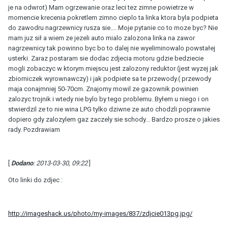
je na odwrot) Mam ogrzewanie oraz leci tez zimne powietrze w
momencie krecenia pokretlem zimno cieplo ta linka ktora byla podpieta
do zawodru nagrzewnicy rusza sie.... Moje pytanie co to moze byc? Nie
mam juz sił a wiem ze jezeli auto mialo zalozona linka na zawor
nagrzewnicy tak powinno byc bo to dalej nie wyeliminowalo powstałej
usterki. Zaraz postaram sie dodac zdjecia motoru gdzie bedziecie
mogli zobaczyc w ktorym miejscu jest zalozony reduktor (jest wyzej jak
zbiorniczek wyrownawczy) i jak podpiete sa te przewody.( przewody
maja conajmniej 50-70cm. Znajomy mowil ze gazownik powinien
zalozyc trojnik i wtedy nie bylo by tego problemu. Byłem u niego i on
stwierdzil ze to nie wina LPG tylko dziwne ze auto chodzli poprawnie
dopiero gdy zalozylem gaz zaczely sie schody... Bardzo prosze o jakies
rady. Pozdrawiam
[
Dodano
: 2013-03-30, 09:22
]
Oto linki do zdjec :
http://imageshack.us/photo/my-images/837/zdjcie013pg.jpg/