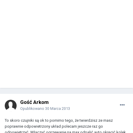
Gość Arkom
Opublikowano
30 Marca 2013
To skoro czujniki są ok to pomimo tego, że twierdzisz ze masz
poprawnie odpowietrzony układ polecam jeszcze raz go
odpowietrzyć. Włączyć ogrzewanie na max odpalić auto okręcić kolek