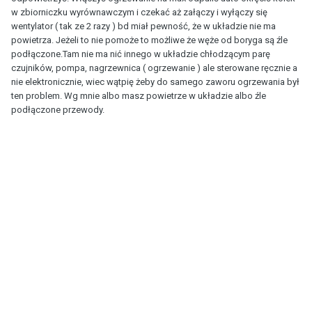
w zbiorniczku wyrównawczym i czekać aż załączy i wyłączy się
wentylator ( tak ze 2 razy ) bd miał pewność, że w układzie nie ma
powietrza. Jeżeli to nie pomoże to możliwe że węże od boryga są źle
podłączone.Tam nie ma nić innego w układzie chłodzącym parę
czujników, pompa, nagrzewnica ( ogrzewanie ) ale sterowane ręcznie a
nie elektronicznie, wiec wątpię żeby do samego zaworu ogrzewania był
ten problem. Wg mnie albo masz powietrze w układzie albo źle
podłączone przewody.