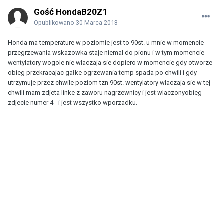
Gość HondaB20Z1
Opublikowano
30 Marca 2013
Honda ma temperature w poziomie jest to 90st. u mnie w momencie
przegrzewania wskazowka staje niemal do pionu i w tym momencie
wentylatory wogole nie wlaczaja sie dopiero w momencie gdy otworze
obieg przekracajac gałke ogrzewania temp spada po chwili i gdy
utrzymuje przez chwile poziom tzn 90st. wentylatory wlaczaja sie w tej
chwili mam zdjeta linke z zaworu nagrzewnicy i jest wlaczonyobieg
zdjecie numer 4 - i jest wszystko wporzadku.