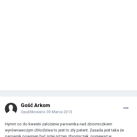
Gość Arkom
Opublikowano
30 Marca 2013
Hymm co do kwestii założenie parownika nad zbiorniczkiem
wyrównawczym chłodziwa to jest to zły patent. Zasada jest taka że
parownik powinien być niżej niż ten zbiorniczek, ponieważ w