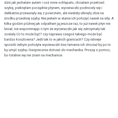
dziś jak jechałam autem i coś mnie ochlapało, chciałam przetrzeć
szybę, psiknęłam porządnie płynem, wycieraczki podniosły się i
delikatnie przesunęły się z powrotem, ale niestety utknęły obie na
środku przedniej szyby. Nie jestem w stanie ich położyć nawet na siłę. A
kilka godzin później jak odpaliłam ją jeszcze raz, to już nawet płyn nie
leciał, nie wspominając o tym że wycieraczki jak się zatrzymały tak
zostały Co to może być? czy naprawa czegoś takiego może być
bardzo kosztowna? Jeśli tak to w jakich granicach? Czy istnieje
sposób żebym położyła wycieraczki bez łamania ich chociaż by po to
by umyć szybę i bezpiecznie dotrzeć do mechanika. Proszę o pomoc,
bo totalnie się nie znam na mechanice.