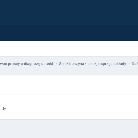
wać prośby o diagnozę usterki
Silnik benzyna - silnik, osprzęt i układy
Duż
łady