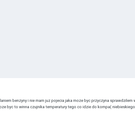
iem benzyny i nie mam juz pojecia jaka moze byc przyczyna sprawdzilem wtr
oze byc to winna czujnika temperatury tego co idzie do kompa( niebieskiego