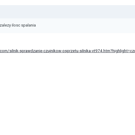
zalezy ilosc spalania
om/silnik-sprawdzanie-czujnikow-osprzetu-silnika-vt974.htm?highlight=czu