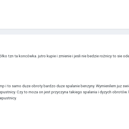
kółko tzn ta koncówka. jutro kupie i zmienie i jesli nie bedzie rożnicy to sie o
mp i to samo duze obroty bardzo duze spalanie benzyny. Wymienilem juz sw
przepustnicy. Czy to moza on jest przyczyna takiego spalania i dyzych obro
epustnicy.