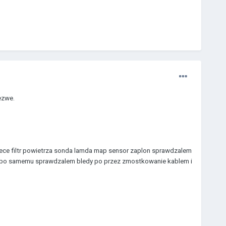
dezwe.
iece filtr powietrza sonda lamda map sensor zaplon sprawdzalem
tów. bo samemu sprawdzalem bledy po przez zmostkowanie kablem i