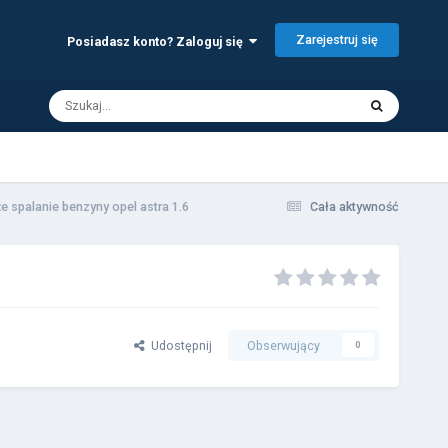
Zarejestruj się
Posiadasz konto? Zaloguj się
e spalanie benzyny opel astra 1.6
Cała aktywność
Udostępnij
Obserwujący
0