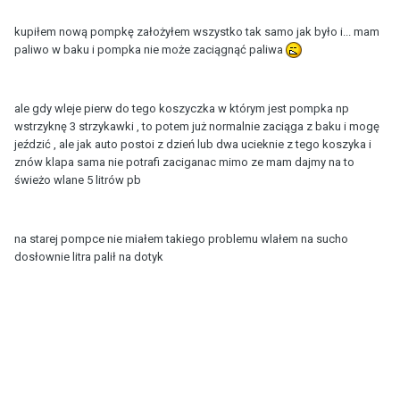
kupiłem nową pompkę założyłem wszystko tak samo jak było i... mam
paliwo w baku i pompka nie może zaciągnąć paliwa
ale gdy wleje pierw do tego koszyczka w którym jest pompka np
wstrzyknę 3 strzykawki , to potem już normalnie zaciąga z baku i mogę
jeździć , ale jak auto postoi z dzień lub dwa ucieknie z tego koszyka i
znów klapa sama nie potrafi zaciganac mimo ze mam dajmy na to
świeżo wlane 5 litrów pb
na starej pompce nie miałem takiego problemu wlałem na sucho
dosłownie litra palił na dotyk