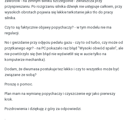
zaworów - na zimnym silniku szczególnie - zwłaszcza przy
przyspieszaniu. Po rozgrzaniu silnika dźwięk nie ustępuje całkiem, przy
wysokich obrotach pojawia się lekkie terkotanie jako tło do pracy
silnika.
Czy to są faktycznie objawy popychaczy? - w tym modelu nie ma
regulacji.
No i gwizdanie przy odjęciu pedału gazu - czy to od turbo, czy może od
przytkanego egr? - na PC pokazało raz błąd "Wysoki obwód spalin", ale
nie powtórzylo się (ten błąd nie wyświetlił się w aucie tylko na
komputerze mechanika).
Dodam, że dwumasa postukuje tez lekko i czy to wszystko może być
związane ze sobą?
Proszę o pomoc.
Plan mam na wymianę popychaczy i czyszczenie egr jako pierwszy
krok.
Pozdrowienia i dziękuję z góry za odpowiedzi.
.