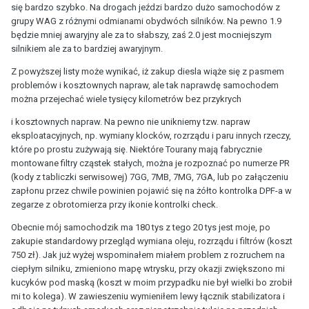
się bardzo szybko. Na drogach jeździ bardzo dużo samochodów z
grupy WAG z różnymi odmianami obydwóch silników. Na pewno 1.9
będzie mniej awaryjny ale za to słabszy, zaś 2.0 jest mocniejszym
silnikiem ale za to bardziej awaryjnym.
Z powyższej listy może wynikać, iż zakup diesla wiąże się z pasmem
problemów i kosztownych napraw, ale tak naprawdę samochodem
można przejechać wiele tysięcy kilometrów bez przykrych
i kosztownych napraw. Na pewno nie unikniemy tzw. napraw
eksploatacyjnych, np. wymiany klocków, rozrządu i paru innych rzeczy,
które po prostu zużywają się. Niektóre Tourany mają fabrycznie
montowane filtry cząstek stałych, można je rozpoznać po numerze PR
(kody z tabliczki serwisowej) 7GG, 7MB, 7MG, 7GA, lub po załączeniu
zapłonu przez chwile powinien pojawić się na żółto kontrolka DPF-a w
zegarze z obrotomierza przy ikonie kontrolki check.
Obecnie mój samochodzik ma 180 tys z tego 20 tys jest moje, po
zakupie standardowy przegląd wymiana oleju, rozrządu i filtrów (koszt
750 zł). Jak już wyżej wspominałem miałem problem z rozruchem na
ciepłym silniku, zmieniono mapę wtrysku, przy okazji zwiększono mi
kucyków pod maską (koszt w moim przypadku nie był wielki bo zrobił
mi to kolega). W zawieszeniu wymieniłem lewy łącznik stabilizatora i