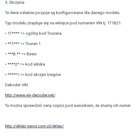
5. Skrzynia
Te dwie ostatnie pozycje są konfigurowane dla danego modelu.
Typ modelu znajduje się na wklejce pod numerem VIN tj. 1T1B21:
• 1T**** => ogólny kod Tourana
• **1*** => Touran 1
• ***B ** => Basis
• ****2* => kod silnika
• *****1 => kod skrzyni biegów
Dekoder VIN
http://www.vin-decoder.net/
Tu można sprawdzić ceny części pod warunkiem, że znamy ich numer
http://sklep.gajos.com.pl/sklep/