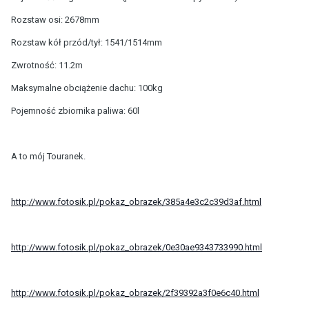
Rozstaw osi: 2678mm
Rozstaw kół przód/tył: 1541/1514mm
Zwrotność: 11.2m
Maksymalne obciążenie dachu: 100kg
Pojemność zbiornika paliwa: 60l
A to mój Touranek.
http://www.fotosik.pl/pokaz_obrazek/385a4e3c2c39d3af.html
http://www.fotosik.pl/pokaz_obrazek/0e30ae9343733990.html
http://www.fotosik.pl/pokaz_obrazek/2f39392a3f0e6c40.html