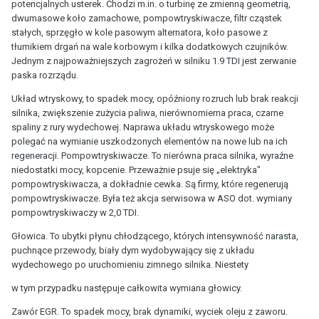
potencjalnych usterek. Chodzi m.in. o turbinę ze zmienną geometrią,
dwumasowe koło zamachowe, pompowtryskiwacze, filtr cząstek
stałych, sprzęgło w kole pasowym alternatora, koło pasowe z
tłumikiem drgań na wale korbowym i kilka dodatkowych czujników.
Jednym z najpoważniejszych zagrożeń w silniku 1.9 TDI jest zerwanie
paska rozrządu.
Układ wtryskowy, to spadek mocy, opóźniony rozruch lub brak reakcji
silnika, zwiększenie zużycia paliwa, nierównomierna praca, czarne
spaliny z rury wydechowej. Naprawa układu wtryskowego może
polegać na wymianie uszkodzonych elementów na nowe lub na ich
regeneracji. Pompowtryskiwacze. To nierówna praca silnika, wyraźne
niedostatki mocy, kopcenie. Przeważnie psuje się „elektryka"
pompowtryskiwacza, a dokładnie cewka. Są firmy, które regenerują
pompowtryskiwacze. Była też akcja serwisowa w ASO dot. wymiany
pompowtryskiwaczy w 2,0 TDI.
Głowica. To ubytki płynu chłodzącego, których intensywność narasta,
puchnące przewody, biały dym wydobywający się z układu
wydechowego po uruchomieniu zimnego silnika. Niestety
w tym przypadku następuje całkowita wymiana głowicy.
Zawór EGR. To spadek mocy, brak dynamiki, wyciek oleju z zaworu.