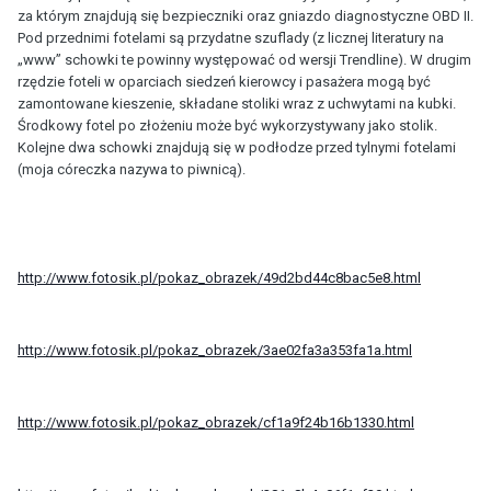
za którym znajdują się bezpieczniki oraz gniazdo diagnostyczne OBD II.
Pod przednimi fotelami są przydatne szuflady (z licznej literatury na
„www” schowki te powinny występować od wersji Trendline). W drugim
rzędzie foteli w oparciach siedzeń kierowcy i pasażera mogą być
zamontowane kieszenie, składane stoliki wraz z uchwytami na kubki.
Środkowy fotel po złożeniu może być wykorzystywany jako stolik.
Kolejne dwa schowki znajdują się w podłodze przed tylnymi fotelami
(moja córeczka nazywa to piwnicą).
http://www.fotosik.pl/pokaz_obrazek/49d2bd44c8bac5e8.html
http://www.fotosik.pl/pokaz_obrazek/3ae02fa3a353fa1a.html
http://www.fotosik.pl/pokaz_obrazek/cf1a9f24b16b1330.html