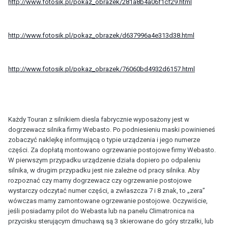
http://www.fotosik.pl/pokaz_obrazek/281a8b4a06f1cf29.html
http://www.fotosik.pl/pokaz_obrazek/d637996a4e313d38.html
http://www.fotosik.pl/pokaz_obrazek/76060bd4932d6157.html
Każdy Touran z silnikiem diesla fabrycznie wyposażony jest w
dogrzewacz silnika firmy Webasto. Po podniesieniu maski powinieneś
zobaczyć naklejkę informującą o typie urządzenia i jego numerze
części. Za dopłatą montowano ogrzewanie postojowe firmy Webasto.
W pierwszym przypadku urządzenie działa dopiero po odpaleniu
silnika, w drugim przypadku jest nie zależne od pracy silnika. Aby
rozpoznać czy mamy dogrzewacz czy ogrzewanie postojowe
wystarczy odczytać numer części, a zwłaszcza 7 i 8 znak, to „zera”
wówczas mamy zamontowane ogrzewanie postojowe. Oczywiście,
jeśli posiadamy pilot do Webasta lub na panelu Climatronica na
przycisku sterującym dmuchawą są 3 skierowane do góry strzałki, lub