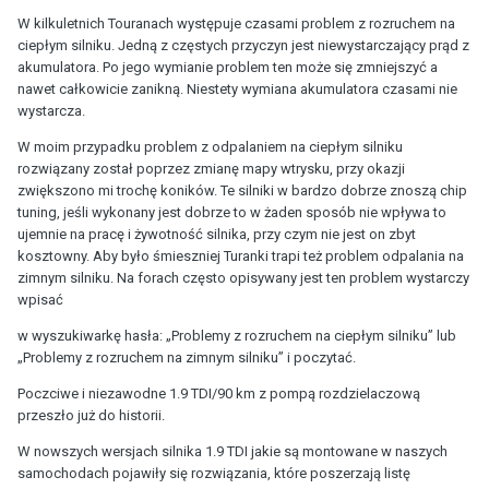
W kilkuletnich Touranach występuje czasami problem z rozruchem na
ciepłym silniku. Jedną z częstych przyczyn jest niewystarczający prąd z
akumulatora. Po jego wymianie problem ten może się zmniejszyć a
nawet całkowicie zanikną. Niestety wymiana akumulatora czasami nie
wystarcza.
W moim przypadku problem z odpalaniem na ciepłym silniku
rozwiązany został poprzez zmianę mapy wtrysku, przy okazji
zwiększono mi trochę koników. Te silniki w bardzo dobrze znoszą chip
tuning, jeśli wykonany jest dobrze to w żaden sposób nie wpływa to
ujemnie na pracę i żywotność silnika, przy czym nie jest on zbyt
kosztowny. Aby było śmieszniej Turanki trapi też problem odpalania na
zimnym silniku. Na forach często opisywany jest ten problem wystarczy
wpisać
w wyszukiwarkę hasła: „Problemy z rozruchem na ciepłym silniku” lub
„Problemy z rozruchem na zimnym silniku” i poczytać.
Poczciwe i niezawodne 1.9 TDI/90 km z pompą rozdzielaczową
przeszło już do historii.
W nowszych wersjach silnika 1.9 TDI jakie są montowane w naszych
samochodach pojawiły się rozwiązania, które poszerzają listę