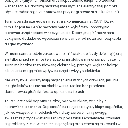
odboje na tylnych amorkach oraz niepotrzebnie tuleje na przednich
wahaczach. Najdroższą naprawą była wymiana elektrycznej pompki
płynu chłodniczego zamontowana przy dogrzewaczu silnika (300 zł).
Turan posiada szeregowa magistrala komunikacyjną „CAN”. Dzięki
temu, że jest na CAN'ie możemy bardzo wybiórczo i precyzyjnie
sterować urządzeniami w naszym aucie. Dobry „magik” może nam
uaktywnić dodatkowe wyposażenie w samochodzie za pomocą kabla
diagnostycznego.
W moim samochodzie zakodowano mi światła do jazdy dziennej (palą
się tylko przednie lampy) wyłączono mi blokowanie drzwi po ruszeniu.
Turan ma bardzo rozbudowaną elektronikę, przebyte większe kolizje
lub zalania mogą mieć wpływ na częste wizyty u elektryka.
Nie wszystkie Tourany mają nagłośnienie w tylnych drzwiach, jeśli nie
ma głośników to i nie ma okablowania. Można bez problemu
domontować głośniki, jest to opisane na forach.
Touran jest dość odporny na rdzę, pod warunkiem, że nie była
naprawiana blacharka. Odporność na rdzę nie dotyczy klapy bagażnika,
jak we wszystkich modelach VW należy zwrócić na nią uwagę,
zwłaszcza przy oświetleniu tablicy, podszybiu i emblemacie. Czasami
są problemy z jej otwieraniem, najczęściej problemem są mikrostyki w