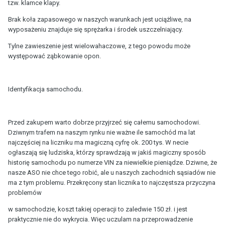
tzw. klamce klapy.
Brak koła zapasowego w naszych warunkach jest uciążliwe, na
wyposażeniu znajduje się sprężarka i środek uszczelniający.
Tylne zawieszenie jest wielowahaczowe, z tego powodu może
występować ząbkowanie opon.
Identyfikacja samochodu.
Przed zakupem warto dobrze przyjrzeć się całemu samochodowi.
Dziwnym trafem na naszym rynku nie ważne ile samochód ma lat
najczęściej na liczniku ma magiczną cyfrę ok. 200 tys. W necie
ogłaszają się ludziska, którzy sprawdzają w jakiś magiczny sposób
historię samochodu po numerze VIN za niewielkie pieniądze. Dziwne, że
nasze ASO nie chce tego robić, ale u naszych zachodnich sąsiadów nie
ma z tym problemu. Przekręcony stan licznika to najczęstsza przyczyna
problemów
w samochodzie, koszt takiej operacji to zaledwie 150 zł. i jest
praktycznie nie do wykrycia. Więc uczulam na przeprowadzenie