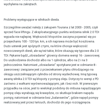
wychylenia na zakrętach.
Problemy występujące w silnikach diesla.
Szczególnie uważać należy z zakupem Tourana z lat 2003 - 2005, czyli
sprzed face liftingu. Z eksploatacyjnego punktu widzenia silnik 2.0 TDI
wypada nie najlepiej. Większość kłopotów zaczyna pojawiać się po
przejechaniu 100 - 120 tys. km, a ich naprawa może być kosztowna.
Dużo usterek jest spójnych z tymi, na które choruje większość
nowoczesnych diesli, ale są też takie, które okazują się typowe dla 2.0
TDI. Pękanie bądź „obsiadanie" głowicy domena wersji 16 - zaworowej.
Do uszkodzenia dochodzi albo na 1 cylindrze, albo na 2 i na 3
jednocześnie. Natomiast „obsiadanie" spotykane jest w odmianie 8 -
zaworowej i związane jest z przeciekaniem płynu chłodzącego na
okręgu uszczelniającym cylindra od strony wydechowej. Inną typową
awarią silnika 2.0 TDI są kłopoty z pompą oleju. Dotyczy to wersji z PD
zarówno z wałkami wyrównoważającymi, jak i bez nich. W pierwszym
przypadku na ośce, jest to wielokąt podobny do imbusa napędzającym
pompę oleju wyrabiają się krawędzie, co skutkuje brakiem napędu
pompy, natomiast w odmianie bez „balanserów", gdzie napęd pompy
realizowany jest przez łańcuch, dochodzi do jego rozciągnięcia.