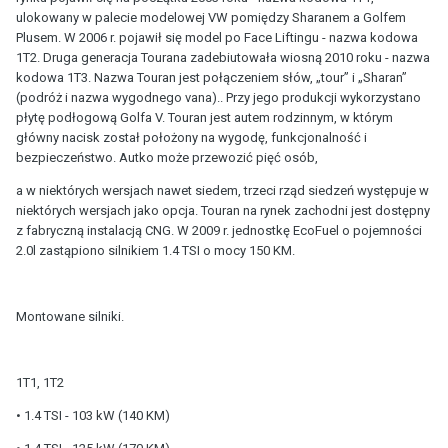
ulokowany w palecie modelowej VW pomiędzy Sharanem a Golfem
Plusem. W 2006 r. pojawił się model po Face Liftingu - nazwa kodowa
1T2. Druga generacja Tourana zadebiutowała wiosną 2010 roku - nazwa
kodowa 1T3. Nazwa Touran jest połączeniem słów, „tour” i „Sharan”
(podróż i nazwa wygodnego vana).. Przy jego produkcji wykorzystano
płytę podłogową Golfa V. Touran jest autem rodzinnym, w którym
główny nacisk został położony na wygodę, funkcjonalność i
bezpieczeństwo. Autko może przewozić pięć osób,
a w niektórych wersjach nawet siedem, trzeci rząd siedzeń występuje w
niektórych wersjach jako opcja. Touran na rynek zachodni jest dostępny
z fabryczną instalacją CNG. W 2009 r. jednostkę EcoFuel o pojemności
2.0l zastąpiono silnikiem 1.4 TSI o mocy 150 KM.
Montowane silniki.
1T1, 1T2
• 1.4 TSI - 103 kW (140 KM)