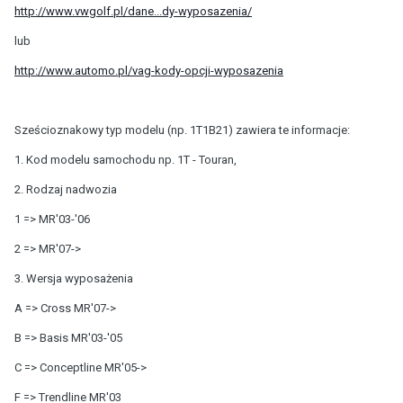
http://www.vwgolf.pl/dane...dy-wyposazenia/
lub
http://www.automo.pl/vag-kody-opcji-wyposazenia
Sześcioznakowy typ modelu (np. 1T1B21) zawiera te informacje:
1. Kod modelu samochodu np. 1T - Touran,
2. Rodzaj nadwozia
1 => MR'03-'06
2 => MR'07->
3. Wersja wyposażenia
A => Cross MR'07->
B => Basis MR'03-'05
C => Conceptline MR'05->
F => Trendline MR'03