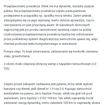
Przepływomierz powietrza. Silnik nie ma dynamiki, wzrasta zużycie
paliwa. Na przepływomierz powietrza często pada pierwsze
podejrzenie w przypadku np. spadku mocy silnika. Zanim jednak
zdecydujemy się na jego wymianę, warto dobrze sprawdzić, czy to
rzeczywiście on jest przyczyną awarii. W warunkach domowych
najprościej jest po prostu zamontować sprawną część na próbę.
Uszkodzenie przepływomierza powietrza będzie też odnotowane
przez pokładowy system diagnostyczny samochodu ujawni się, więc
również podczas testu komputerowego w warsztacie.
Pompa oleju. To brak smarowania, zaświecenie się kontrolki ciśnienia
oleju, grzechotanie
z okolic miski olejowej (dotyczy wersji z napędem łańcuchowym 2,0
TDI).
Często przed zakupem zadawane jest pytanie, który silnik wybrać
benzyna czy diesel, jeśli diesel to 1.9 czy 2.0. Kupując samochód
wiedziałem na pewno, że to będzie Touran, silnik nie grał roli pod
warunkiem, że to będzie 1.9 TDI 105 km. Ten silnik naprawdę może
zadziwiać swoją dynamiką, mimo zaledwie 105 km to naprawdę zbiera