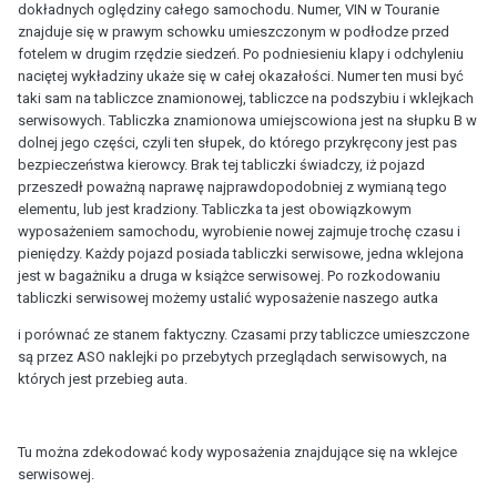
dokładnych oględziny całego samochodu. Numer, VIN w Touranie
znajduje się w prawym schowku umieszczonym w podłodze przed
fotelem w drugim rzędzie siedzeń. Po podniesieniu klapy i odchyleniu
naciętej wykładziny ukaże się w całej okazałości. Numer ten musi być
taki sam na tabliczce znamionowej, tabliczce na podszybiu i wklejkach
serwisowych. Tabliczka znamionowa umiejscowiona jest na słupku B w
dolnej jego części, czyli ten słupek, do którego przykręcony jest pas
bezpieczeństwa kierowcy. Brak tej tabliczki świadczy, iż pojazd
przeszedł poważną naprawę najprawdopodobniej z wymianą tego
elementu, lub jest kradziony. Tabliczka ta jest obowiązkowym
wyposażeniem samochodu, wyrobienie nowej zajmuje trochę czasu i
pieniędzy. Każdy pojazd posiada tabliczki serwisowe, jedna wklejona
jest w bagażniku a druga w książce serwisowej. Po rozkodowaniu
tabliczki serwisowej możemy ustalić wyposażenie naszego autka
i porównać ze stanem faktyczny. Czasami przy tabliczce umieszczone
są przez ASO naklejki po przebytych przeglądach serwisowych, na
których jest przebieg auta.
Tu można zdekodować kody wyposażenia znajdujące się na wklejce
serwisowej.