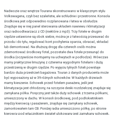
Nadwozie oraz wnętrze Tourana skonstruowano w klasycznym stylu
Volkswagena, czyli bez szaleństw, ale schludnie i przestronne. Konsola
środkowa jest odpowiednio rozplanowana i łatwa w obsłudze.
Znajduje się w niej panel sterowania układem nawiewu i klimatyzacji
oraz radioodtwarzacz z CD (niektóre z mp3). Trzy fotele w drugim
rzędzie ustawione są obok siebie, można je z łatwością przesuwać do
przodu i do tyłu, regulować kont pochylenia oparcia, obracać, składać
lub demontować. Na dłuższą drogę dla czterech osób można
zdemontować środkowy fotel, pozostałe dwa fotele przesunąć do
środka (oczywiście montujemy na uchwytach w podłodze). Wówczas
mamy praktycznie limuzynę z czterema wygodnymi fotelami i dużą
przestrzenią w drugim rzędzie. Po wyjęciu tylnych foteli powstaje
bardzo duża przestrzeń bagażowa. Touran z danych producenta może
być wyposażony aż w 39 różnych schowków. W każdych drzwiach
mamy kieszenie. Schowek przed fotelem pasażera, jeśli jest
klimatyzacja jest chłodzony, na szczycie deski rozdzielczej znajduje się
zamykana półka. Poręczny jest także duży schowek z trzema półkami,
umieszczony w dachu. W konsoli środkowej, pod podłokietnikiem
między kierowcą i pasażerem, znajduje się zamykany schowek,
zamontowałem tam CB. Poniżej radia umieszczono półkę, po stronie
kierowcy pod włącznikiem świateł ulokowany jest zamykany schowek,