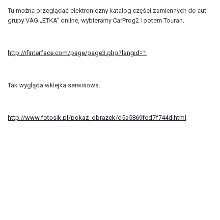
Tu można przeglądać elektroniczny katalog części zamiennych do aut
grupy VAG „ETKA” online, wybieramy CarProg2 i potem Touran.
http://ifinterface.com/page/page3.php?langid=1,
Tak wygląda wklejka serwisowa.
http://www.fotosik.pl/pokaz_obrazek/d5a5869fcd7f744d.html