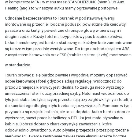
w komputerze MFA+ w menu masz STANDHEIZUNG (niem.) lub Aux.
Heating (ang.) to w naszym autku mamy ogrzewanie postojowe.
Odnośnie bezpieczeństwa to Touranek w podstawowej wersji
montowane są przednie i boczne poduszki powietrzne dla kierowcy i
pasażera oraz kurtyny powietrzne chroniące głowę w pierwszym i
drugim rzędzie. Każdy fotel ma trzypunktowy pas bezpieczeństwa.
Układ hamulcowy jest bardzo skuteczny, na każdym kole zamontowane
są tarcze w tym przednie wentylowane. Do tego dochodzi system ABS
z asystentem hamowania oraz ESP (stabilizacja toru jazdy) montowane
w standardzie.
Touran prowadzi się bardzo pewnie i wygodnie, możemy dopasować
sobie kierownicę i fotel gdyż posiadają regulację. Widoczność do
przodu z miejsca kierowcy jest idealna, to zasługa nieco wyższego
umieszczenia foteli i dużej przedniej szyby. Natomiast widoczność do
tyłu jest słaba, bo tylną szybę przesłaniają trzy zagłówki tylnych foteli, a
do kanciastego długiego tyłu trzeba się przyzwyczaić. Pomocne w tym
przypadku są czujniki cofania, ale to za dopłatą. Autko bardzo dobrze
wyciszone, nawet praca hałaśliwego DTI - ka jest mało słyszalna w
kabinie. Dobrze dobrano charakterystykę zawieszenia, które
odpowiednio utwardzono. Auto płynnie przejeżdża przez poprzeczne
nierówności. Twarde zestrojenie zawieszenia eliminuje także boczne