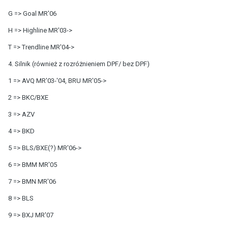
G => Goal MR'06
H => Highline MR'03->
T => Trendline MR'04->
4. Silnik (również z rozróżnieniem DPF/ bez DPF)
1 => AVQ MR'03-'04, BRU MR'05->
2 => BKC/BXE
3 => AZV
4 => BKD
5 => BLS/BXE(?) MR'06->
6 => BMM MR'05
7 => BMN MR'06
8 => BLS
9 => BXJ MR'07