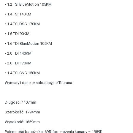
• 1.2 TSI BlueMotion 105KM
• 1.4 TSI 140KM
• 1.4 TSI DSG 170KM
• 1.6 TDI 90KM
• 1.6 TDI BlueMotion 105KM
• 2.0 TDI 140KM
• 2.0 TDI 170KM
• 1.4 TSI CNG 150KM
Wymiary i dane eksploatacyjne Tourana.
Długość: 4407mm
Szerokość: 1794mm
Wysokość: 1659mm
Pojemność bagażnika: 695l (po złożeniu kanapy – 1989l)