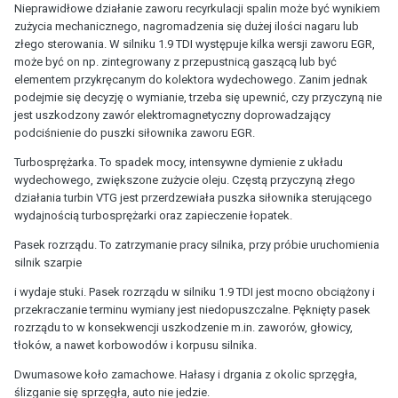
Nieprawidłowe działanie zaworu recyrkulacji spalin może być wynikiem
zużycia mechanicznego, nagromadzenia się dużej ilości nagaru lub
złego sterowania. W silniku 1.9 TDI występuje kilka wersji zaworu EGR,
może być on np. zintegrowany z przepustnicą gaszącą lub być
elementem przykręcanym do kolektora wydechowego. Zanim jednak
podejmie się decyzję o wymianie, trzeba się upewnić, czy przyczyną nie
jest uszkodzony zawór elektromagnetyczny doprowadzający
podciśnienie do puszki siłownika zaworu EGR.
Turbosprężarka. To spadek mocy, intensywne dymienie z układu
wydechowego, zwiększone zużycie oleju. Częstą przyczyną złego
działania turbin VTG jest przerdzewiała puszka siłownika sterującego
wydajnością turbosprężarki oraz zapieczenie łopatek.
Pasek rozrządu. To zatrzymanie pracy silnika, przy próbie uruchomienia
silnik szarpie
i wydaje stuki. Pasek rozrządu w silniku 1.9 TDI jest mocno obciążony i
przekraczanie terminu wymiany jest niedopuszczalne. Pęknięty pasek
rozrządu to w konsekwencji uszkodzenie m.in. zaworów, głowicy,
tłoków, a nawet korbowodów i korpusu silnika.
Dwumasowe koło zamachowe. Hałasy i drgania z okolic sprzęgła,
ślizganie się sprzęgła, auto nie jedzie.