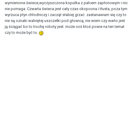
wymienione świece,wyczyszczona kopułka z palcem zapłonowym i nic
nie pomaga. Czwarta świeca jest cały czas okopcona i tłusta, poza tym
wyrzuca płyn chłodniczy i zaczął słabiej grzać. zastanawiam się czy to
nie są oznaki walniętej uszczelki pod głowicą, nie wiem czy warto jest
ją ściągać bo to trochę roboty jest. może coś ktoś powie na ten temat
czy to może być to.