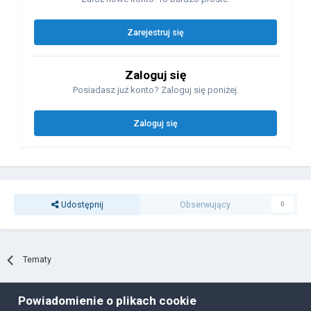
Zarejestruj się
Zaloguj się
Posiadasz już konto? Zaloguj się poniżej.
Zaloguj się
Udostępnij
Obserwujący
0
Tematy
Powiadomienie o plikach cookie
Polityka prywatności
Ciasteczka