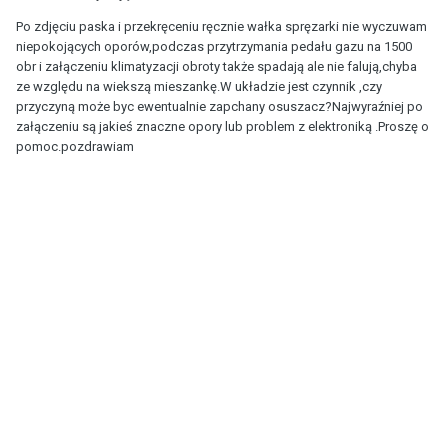
Po zdjęciu paska i przekręceniu ręcznie wałka spręzarki nie wyczuwam
niepokojących oporów,podczas przytrzymania pedału gazu na 1500
obr i załączeniu klimatyzacji obroty także spadają ale nie falują,chyba
ze względu na wiekszą mieszankę.W układzie jest czynnik ,czy
przyczyną może byc ewentualnie zapchany osuszacz?Najwyraźniej po
załączeniu są jakieś znaczne opory lub problem z elektroniką .Proszę o
pomoc.pozdrawiam