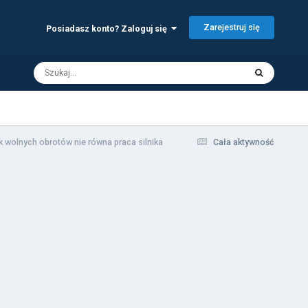
Zarejestruj się
Posiadasz konto? Zaloguj się
k wolnych obrotów nie równa praca silnika
Cała aktywność