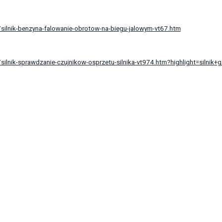
ilnik-benzyna-falowanie-obrotow-na-biegu-jalowym-vt67.htm
ilnik-sprawdzanie-czujnikow-osprzetu-silnika-vt974.htm?highlight=silnik+