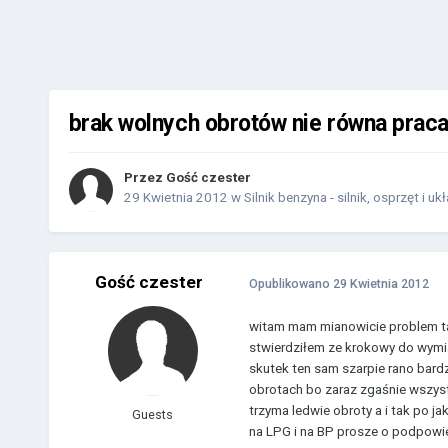
brak wolnych obrotów nie równa praca 
Przez Gość czester
29 Kwietnia 2012
w
Silnik benzyna - silnik, osprzęt i uk
Gość czester
Opublikowano
29 Kwietnia 2012
witam mam mianowicie problem tak
stwierdziłem ze krokowy do wymia
skutek ten sam szarpie rano bard
obrotach bo zaraz zgaśnie wszyst
trzyma ledwie obroty a i tak po j
Guests
na LPG i na BP prosze o podpowie