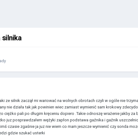
silnika
łady
i ze silnik zaczął mi wariować na wolnych obrotach czyli w ogóle nie trzy
ny nie działa tak jak powinien wiec zamiast wymienić sam krokowy zdecyd
zo ciężko pali po długim kręceniu dopiero .Takie odnoszę wrażenie jakby z
ko juz posprawdzałem wężyki zapłon podstawa gaźnika i gaźnik uszczelnione
akimś czasie zgaśnie ja juz nie wiem co mam jeszcze wymienić czy sonda moz
dzi gdzie szukać usterki