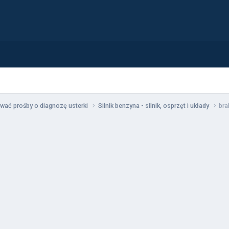
wać prośby o diagnozę usterki
Silnik benzyna - silnik, osprzęt i układy
bra