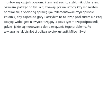
montowany czujnik poziomu i tam jest sucho, a zbiornik oblany jest
paliwem, patrząc od tyłu aut, z lewej i prawel strony. Czy może ktoś
spotkał się z podobną sprawą i jak zdemontować czyli opuścić
zbiornik, aby zajżeć od góry. Patrzyłem na to leżąc pod autem ale z tej
pozycji widok jest niewystarczający, a poza tym może podpowiedż,
gdzie i jakie są mocowania do rozwiązania tego problemu. Po
wykapaniu jakiejś ilości paliwa wyciek ustąpił. Miłych Swąt