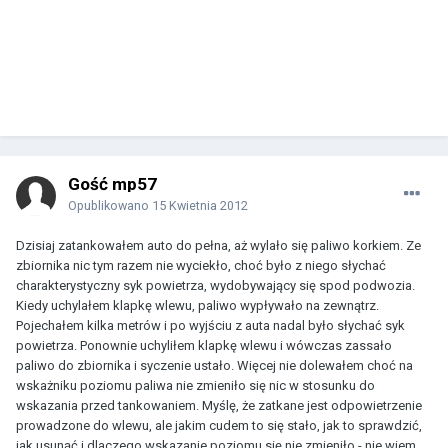
Gość mp57
Opublikowano
15 Kwietnia 2012
Dzisiaj zatankowałem auto do pełna, aż wylało się paliwo korkiem. Ze
zbiornika nic tym razem nie wyciekło, choć było z niego słychać
charakterystyczny syk powietrza, wydobywający się spod podwozia.
Kiedy uchylałem klapkę wlewu, paliwo wypływało na zewnątrz.
Pojechałem kilka metrów i po wyjściu z auta nadal było słychać syk
powietrza. Ponownie uchyliłem klapkę wlewu i wówczas zassało
paliwo do zbiornika i syczenie ustało. Więcej nie dolewałem choć na
wskażniku poziomu paliwa nie zmieniło się nic w stosunku do
wskazania przed tankowaniem. Myślę, że zatkane jest odpowietrzenie
prowadzone do wlewu, ale jakim cudem to się stało, jak to sprawdzić,
jak usunąć i dlaczego wskazanie poziomu się nie zmieniło - nie wiem.