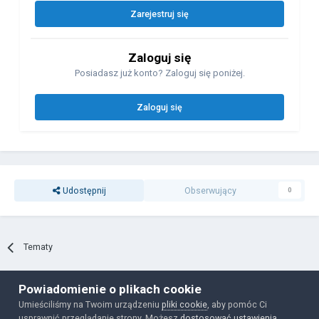
Zarejestruj się
Zaloguj się
Posiadasz już konto? Zaloguj się poniżej.
Zaloguj się
Udostępnij
Obserwujący
0
Tematy
Powiadomienie o plikach cookie
Polityka prywatności
Ciasteczka
Umieściliśmy na Twoim urządzeniu
pliki cookie
, aby pomóc Ci
Powered by Invision Community
usprawnić przeglądanie strony. Możesz
dostosować ustawienia