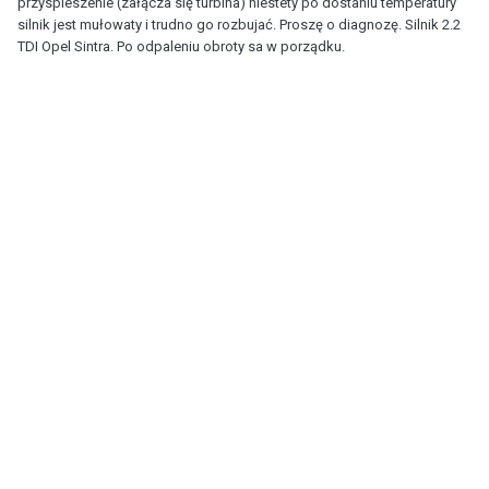
przyspieszenie (załącza się turbina) niestety po dostaniu temperatury
silnik jest mułowaty i trudno go rozbujać. Proszę o diagnozę. Silnik 2.2
TDI Opel Sintra. Po odpaleniu obroty sa w porządku.