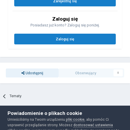
Zarejestruj się
Zaloguj się
Posiadasz już konto? Zaloguj się poniżej.
Zaloguj się
Udostępnij
Obserwujący
0
Tematy
Powiadomienie o plikach cookie
Polityka prywatności
Ciasteczka
Umieściliśmy na Twoim urządzeniu
pliki cookie
, aby pomóc Ci
Powered by Invision Community
usprawnić przeglądanie strony. Możesz
dostosować ustawienia