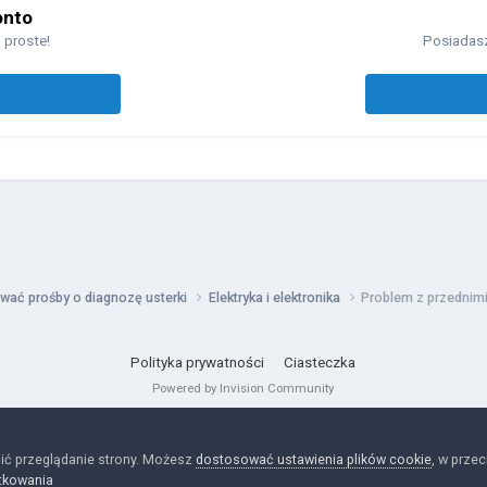
onto
 proste!
Posiadasz
wać prośby o diagnozę usterki
Elektryka i elektronika
Problem z przednim
Polityka prywatności
Ciasteczka
Powered by Invision Community
ić przeglądanie strony. Możesz
dostosować ustawienia plików cookie
, w prze
tkowania