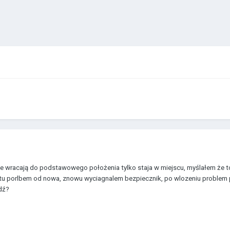
ie wracają do podstawowego położenia tylko staja w miejscu, myślałem że 
tu porlbem od nowa, znowu wyciagnalem bezpiecznik, po wlozeniu problem 
dź?