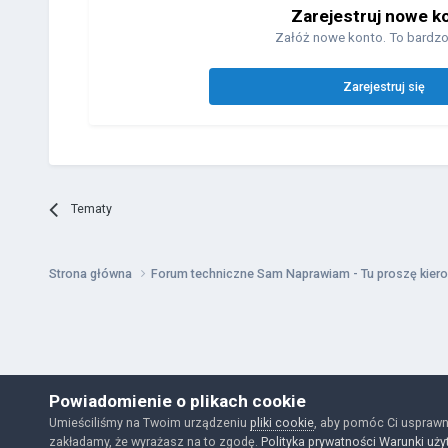
Zarejestruj nowe k
Załóż nowe konto. To bardzo
Zarejestruj się
Tematy
Strona główna
Forum techniczne Sam Naprawiam - Tu proszę kiero
Powiadomienie o plikach cookie
Umieściliśmy na Twoim urządzeniu
pliki cookie
, aby pomóc Ci usprawn
zakładamy, że wyrażasz na to zgodę.
Polityka prywatności
Warunki uży