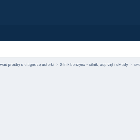
wać prośby o diagnozę usterki
Silnik benzyna - silnik, osprzęt i układy
swa