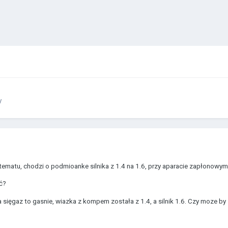
y
tematu, chodzi o podmioanke silnika z 1.4 na 1.6, przy aparacie zapłonowy
ć?
a sięgaz to gasnie, wiazka z kompem została z 1.4, a silnik 1.6. Czy moze b