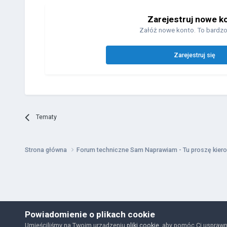
Zarejestruj nowe k
Załóż nowe konto. To bardzo
Zarejestruj się
Tematy
Strona główna
Forum techniczne Sam Naprawiam - Tu proszę kiero
Powiadomienie o plikach cookie
Umieściliśmy na Twoim urządzeniu
pliki cookie
, aby pomóc Ci usprawn