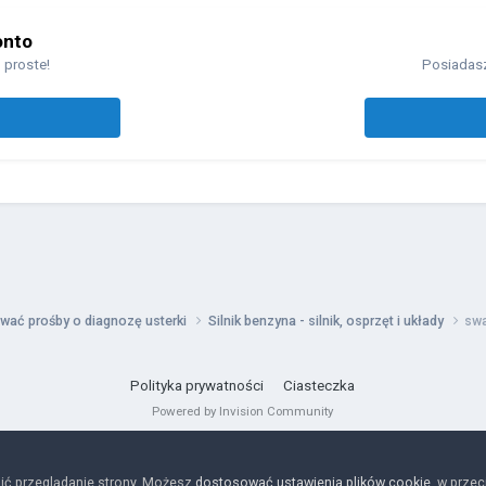
onto
 proste!
Posiadasz
wać prośby o diagnozę usterki
Silnik benzyna - silnik, osprzęt i układy
swa
Polityka prywatności
Ciasteczka
Powered by Invision Community
ić przeglądanie strony. Możesz
dostosować ustawienia plików cookie
, w prze