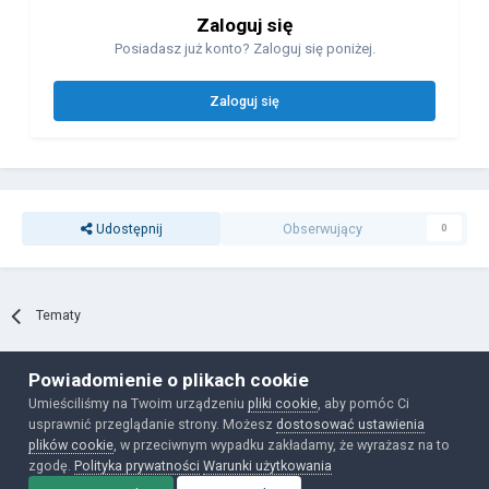
Zaloguj się
Posiadasz już konto? Zaloguj się poniżej.
Zaloguj się
Udostępnij
Obserwujący
0
Tematy
Powiadomienie o plikach cookie
Polityka prywatności
Ciasteczka
Umieściliśmy na Twoim urządzeniu
pliki cookie
, aby pomóc Ci
Powered by Invision Community
usprawnić przeglądanie strony. Możesz
dostosować ustawienia
plików cookie
, w przeciwnym wypadku zakładamy, że wyrażasz na to
zgodę.
Polityka prywatności
Warunki użytkowania