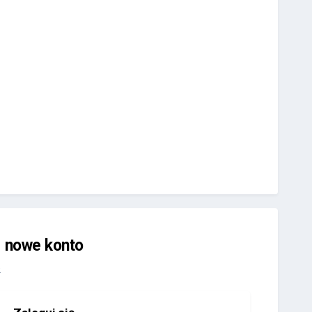
j nowe konto
.