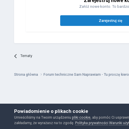
Zarejestruj nowe k
Załóż nowe konto. To bardzo
Zarejestruj się
Tematy
Strona główna
Forum techniczne Sam Naprawiam - Tu proszę kiero
Powiadomienie o plikach cookie
Umieściliśmy na Twoim urządzeniu
pliki cookie
, aby pomóc Ci usprawn
zakładamy, że wyrażasz na to zgodę.
Polityka prywatności
Warunki uży