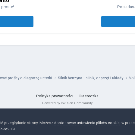
onto
 proste!
Posiadasz
wać prośby o diagnozę usterki
Silnik benzyna - silnik, osprzęt i układy
Vol
Polityka prywatności
Ciasteczka
Powered by Invision Community
ić przeglądanie strony. Możesz
dostosować ustawienia plików cookie
, w prze
tkowania