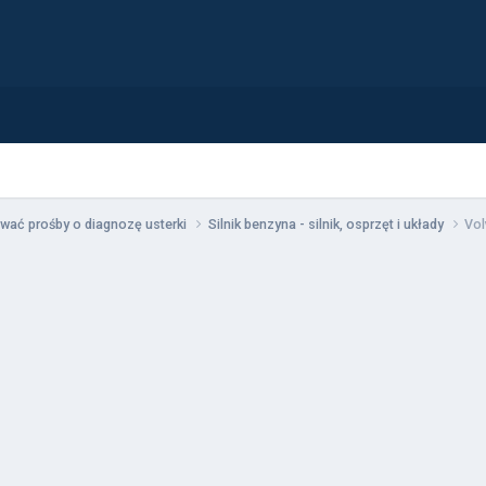
wać prośby o diagnozę usterki
Silnik benzyna - silnik, osprzęt i układy
Vol