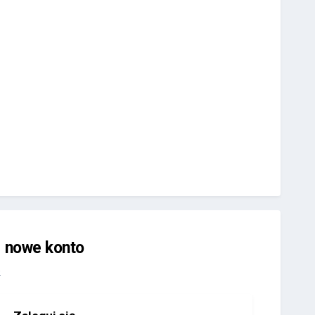
j nowe konto
.