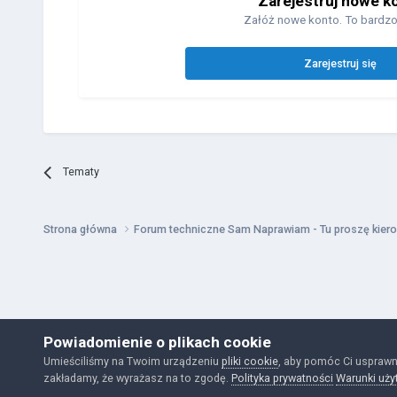
Zarejestruj nowe k
Załóż nowe konto. To bardzo
Zarejestruj się
Tematy
Strona główna
Forum techniczne Sam Naprawiam - Tu proszę kiero
Powiadomienie o plikach cookie
Umieściliśmy na Twoim urządzeniu
pliki cookie
, aby pomóc Ci usprawn
zakładamy, że wyrażasz na to zgodę.
Polityka prywatności
Warunki uży