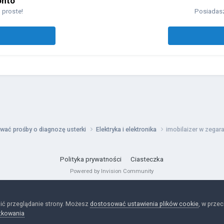
onto
 proste!
Posiadasz
wać prośby o diagnozę usterki
Elektryka i elektronika
imobilaizer w zegar
Polityka prywatności
Ciasteczka
Powered by Invision Community
ić przeglądanie strony. Możesz
dostosować ustawienia plików cookie
, w prze
tkowania