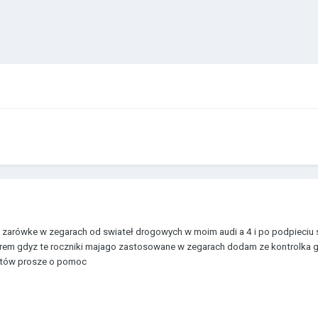
arówke w zegarach od swiateł drogowych w moim audi a 4 i po podpieciu s
rem gdyz te roczniki majago zastosowane w zegarach dodam ze kontrolka ga
utów prosze o pomoc