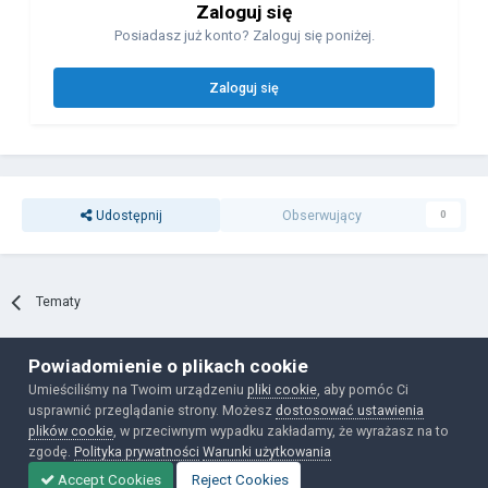
Zaloguj się
Posiadasz już konto? Zaloguj się poniżej.
Zaloguj się
Udostępnij
Obserwujący
0
Tematy
Powiadomienie o plikach cookie
Polityka prywatności
Ciasteczka
Umieściliśmy na Twoim urządzeniu
pliki cookie
, aby pomóc Ci
Powered by Invision Community
usprawnić przeglądanie strony. Możesz
dostosować ustawienia
plików cookie
, w przeciwnym wypadku zakładamy, że wyrażasz na to
zgodę.
Polityka prywatności
Warunki użytkowania
Accept Cookies
Reject Cookies