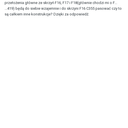
przełożenia główne ze skrzyń F16, F17 i F18(głównie chodzi mi o F...
...419) będą do siebie wzajemnie i do skrzyni F16 C355 pasować czy to
są całkiem inne konstrukcje? Dzięki za odpowiedź.