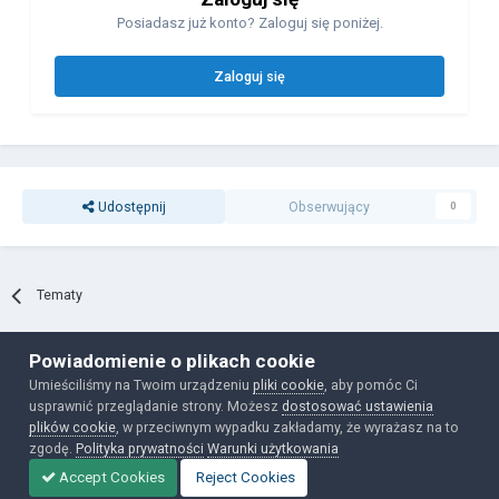
Posiadasz już konto? Zaloguj się poniżej.
Zaloguj się
Udostępnij
Obserwujący
0
Tematy
Powiadomienie o plikach cookie
Polityka prywatności
Ciasteczka
Umieściliśmy na Twoim urządzeniu
pliki cookie
, aby pomóc Ci
Powered by Invision Community
usprawnić przeglądanie strony. Możesz
dostosować ustawienia
plików cookie
, w przeciwnym wypadku zakładamy, że wyrażasz na to
zgodę.
Polityka prywatności
Warunki użytkowania
Accept Cookies
Reject Cookies