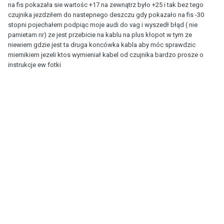
na fis pokazała sie wartośc +17 na zewnątrz było +25 i tak bez tego
czujnika jezdziłem do nastepnego deszczu gdy pokazało na fis -30
stopni pojechałem podpiąc moje audi do vag i wyszedł błąd ( nie
pamietam nr) ze jest przebicie na kablu na plus kłopot w tym ze
niewiem gdzie jest ta druga koncówka kabla aby móc sprawdzic
miernikiem jezeli ktos wymieniał kabel od czujnika bardzo prosze o
instrukcje ew fotki