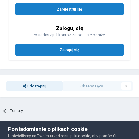
Zarejestruj się
Zaloguj się
Posiadasz już konto? Zaloguj się poniżej.
Zaloguj się
Udostępnij
Obserwujący
0
Tematy
Powiadomienie o plikach cookie
Polityka prywatności
Ciasteczka
Umieściliśmy na Twoim urządzeniu
pliki cookie
, aby pomóc Ci
Powered by Invision Community