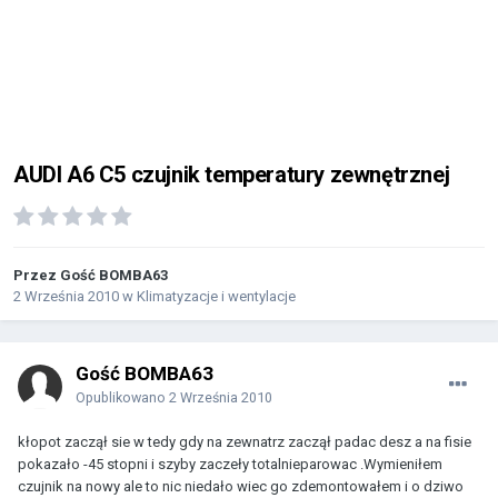
AUDI A6 C5 czujnik temperatury zewnętrznej
Przez Gość BOMBA63
2 Września 2010
w
Klimatyzacje i wentylacje
Gość BOMBA63
Opublikowano
2 Września 2010
kłopot zaczął sie w tedy gdy na zewnatrz zaczął padac desz a na fisie
pokazało -45 stopni i szyby zaczeły totalnieparowac .Wymieniłem
czujnik na nowy ale to nic niedało wiec go zdemontowałem i o dziwo